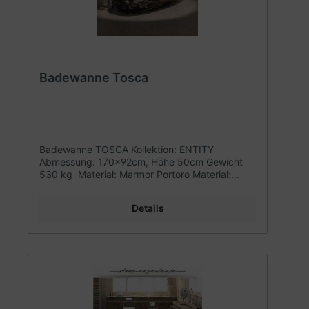
Badewanne Tosca
Badewanne TOSCA Kollektion: ENTITY
Abmessung: 170x92cm, Höhe 50cm Gewicht
530 kg Material: Marmor Portoro Material:
Emperador Brown Diese Badewanne wird aus
einem Block gefräst. Keine Verklebungen
Details
Badewannen aus Naturstein. Holen Sie sich ein
unvergleichliches und einzigartiges
Designerstück aus Naturstein in Ihr Bad.
Wunderschöne Einzelstücke, designt und
gefertigt in Italien von der Firma Serafini.