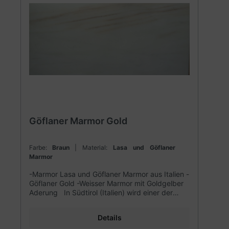
Göflaner Marmor Gold
Farbe:
Braun
| Material:
Lasa und Göflaner
Marmor
-Marmor Lasa und Göflaner Marmor aus Italien -
Göflaner Gold -Weisser Marmor mit Goldgelber
Aderung In Südtirol (Italien) wird einer der
weißesten, exklusivsten und härtesten
Marmortypen der Welt abgebaut: der LASA und
Details
GÖFLAN MARMOR. Dieser ist-im Gegensatz zu