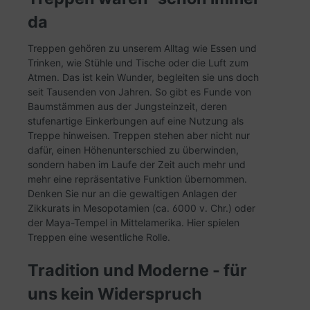
und poliert werden kann. Die Produktpalette
umfasst Unmaßplatten, Verkleidung, Böden,
da
Fliesen, Fertigarbeiten, Sockelleisten,
Waschtischplatten, Küchenplattan etc. -
Treppen gehören zu unserem Alltag wie Essen und
Lieferbar in Fliesenformaten: 30,5x30,5x1cm,
Trinken, wie Stühle und Tische oder die Luft zum
61x30,5x1cm, 40x40x1cm, 60x40x1cm,
Atmen. Das ist kein Wunder, begleiten sie uns doch
60x60x1cm, 50x50x1cm, 60x120x1cm
80x80x1,1cm, 100x100x1,1cm -Stärke: 1cm,
seit Tausenden von Jahren. So gibt es Funde von
1,1cm und 2cm, 2und 3cm -Es sind
Baumstämmen aus der Jungsteinzeit, deren
Mauerverkleidungen lieferbar. -Sämtliche
stufenartige Einkerbungen auf eine Nutzung als
Fertigarbeiten lieferbar wie Küchenplatten,
Treppe hinweisen. Treppen stehen aber nicht nur
Waschtische, Duschen, Ablagen, Tische usw. -
dafür, einen Höhenunterschied zu überwinden,
Lieferbar auch in Großormatplatten mit ca.
sondern haben im Laufe der Zeit auch mehr und
300x140x2 und in der Stärke 3cm -
Oberfläche: Poliert, Geschliffen, Gebürstet -
mehr eine repräsentative Funktion übernommen.
Mosaik in verschiedenen Abmessungen -
Denken Sie nur an die gewaltigen Anlagen der
Bordüren -Für den Innenbereich und teilweis für
Zikkurats in Mesopotamien (ca. 6000 v. Chr.) oder
den Aussenbereich geeignet
der Maya-Tempel in Mittelamerika. Hier spielen
Treppen eine wesentliche Rolle.
Tradition und Moderne - für
uns kein Widerspruch