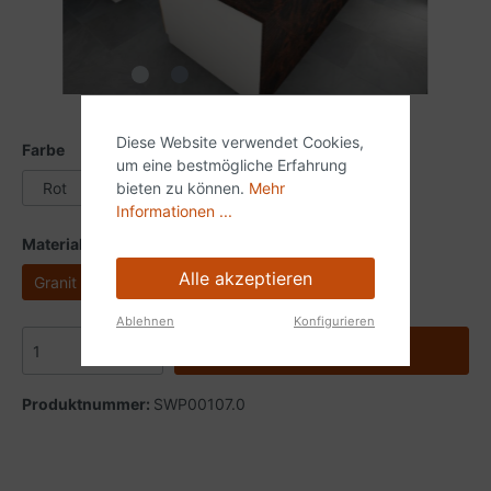
Diese Website verwendet Cookies,
Farbe
um eine bestmögliche Erfahrung
bieten zu können.
Mehr
Rot
Schwarz
Informationen ...
Material
Alle akzeptieren
Granit
Ablehnen
Konfigurieren
In den Anfragekorb
Produktnummer:
SWP00107.0